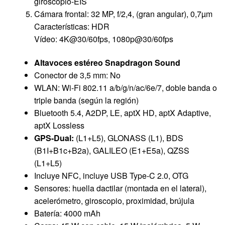
giroscopio-EIS
Cámara frontal: 32 MP, f/2,4, (gran angular), 0,7µm
Características: HDR
Vídeo: 4K@30/60fps, 1080p@30/60fps
Altavoces estéreo Snapdragon Sound
Conector de 3,5 mm: No
WLAN: Wi-Fi 802.11 a/b/g/n/ac/6e/7, doble banda o
triple banda (según la región)
Bluetooth 5.4, A2DP, LE, aptX HD, aptX Adaptive,
aptX Lossless
GPS-Dual:
(L1+L5), GLONASS (L1), BDS
(B1I+B1c+B2a), GALILEO (E1+E5a), QZSS
(L1+L5)
Incluye NFC, incluye USB Type-C 2.0, OTG
Sensores: huella dactilar (montada en el lateral),
acelerómetro, giroscopio, proximidad, brújula
Batería: 4000 mAh