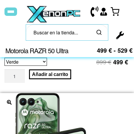
Motorola RAZR 50 Ultra
499
€
-
529
€
899
€
499
€
Añadir al carrito
🔍