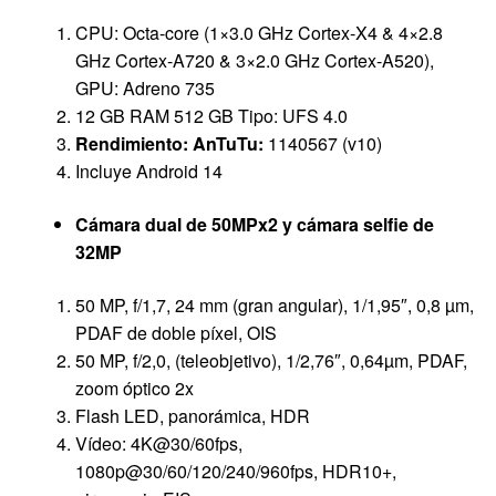
CPU: Octa-core (1×3.0 GHz Cortex-X4 & 4×2.8
GHz Cortex-A720 & 3×2.0 GHz Cortex-A520),
GPU: Adreno 735
12 GB RAM 512 GB Tipo: UFS 4.0
Rendimiento: AnTuTu:
1140567 (v10)
Incluye Android 14
Cámara dual de 50MPx2 y cámara selfie de
32MP
50 MP, f/1,7, 24 mm (gran angular), 1/1,95″, 0,8 µm,
PDAF de doble píxel, OIS
50 MP, f/2,0, (teleobjetivo), 1/2,76″, 0,64µm, PDAF,
zoom óptico 2x
Flash LED, panorámica, HDR
Vídeo: 4K@30/60fps,
1080p@30/60/120/240/960fps, HDR10+,