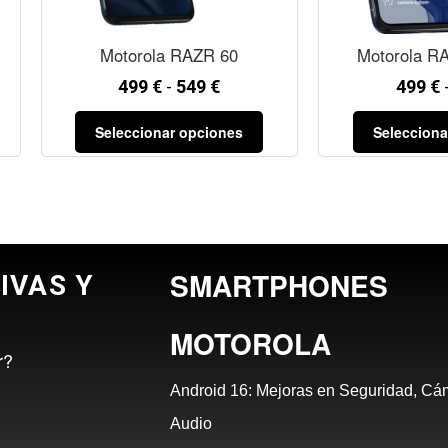
Motorola RAZR 60
Motorola RA
499
€
-
549
€
499
€
Seleccionar opciones
Selecciona
SMARTPHONES
IVAS Y
MOTOROLA
r?
Android 16: Mejoras en Seguridad, Cá
Audio