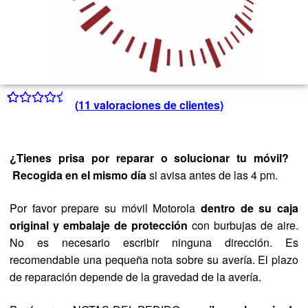
(
11
valoraciones de clientes)
Valorado
9
con
4.56
de
5 en base a
¿Tienes prisa por reparar o solucionar tu móvil?
valoraciones
Recogida en el mismo día
si avisa antes de las 4 pm.
de clientes
Por favor prepare su móvil Motorola
dentro de su caja
original y embalaje de protección
con burbujas de aire.
No es necesario escribir ninguna dirección. Es
recomendable una pequeña nota sobre su avería. El plazo
de reparación depende de la gravedad de la avería.