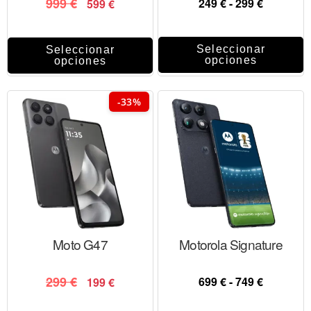
999
€
249
€
-
299
€
599
€
Seleccionar
Seleccionar
opciones
opciones
-33%
Moto G47
Motorola Signature
299
€
699
€
-
749
€
199
€