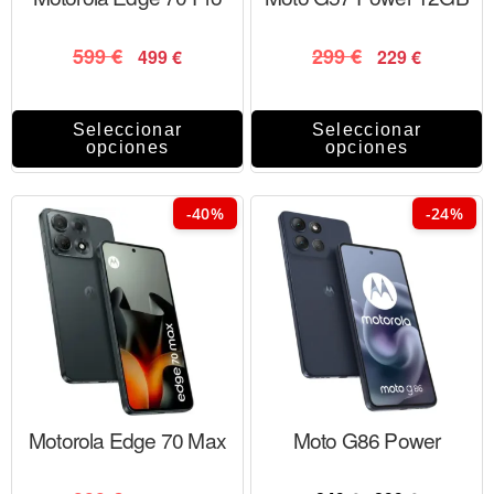
599
€
299
€
499
€
229
€
Seleccionar
Seleccionar
opciones
opciones
-40%
-24%
Motorola Edge 70 Max
Moto G86 Power