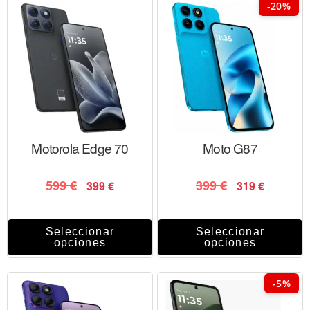
-20%
Motorola Edge 70
Moto G87
599
€
399
€
399
€
319
€
Seleccionar
Seleccionar
opciones
opciones
-5%