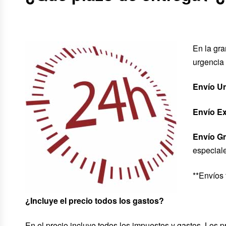
En la gra
urgencia
Envío Ur
Envío Ex
Envío Gr
especial
**Envíos 
¿Incluye el precio todos los gastos?
En el precio incluye todos los impuestos y gastos. Los p