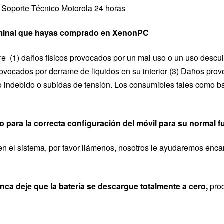
a: Soporte Técnico Motorola 24 horas
terminal que hayas comprado en XenonPC
re (1) daños físicos provocados por un mal uso o un uso descu
ovocados por derrame de liquidos en su interior (3) Daños prov
so indebido o subidas de tensión. Los consumibles tales como ba
 para la correcta configuración del móvil para su normal 
en el sistema, por favor llámenos, nosotros le ayudaremos enca
unca deje que la batería se descargue totalmente a cero,
pro