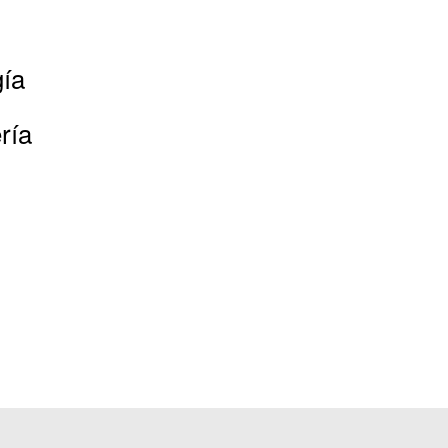
gía
ría