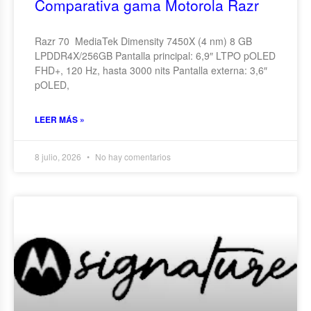
Comparativa gama Motorola Razr
Razr 70 MediaTek Dimensity 7450X (4 nm) 8 GB
LPDDR4X/256GB Pantalla principal: 6,9″ LTPO pOLED
FHD+, 120 Hz, hasta 3000 nits Pantalla externa: 3,6″
pOLED,
LEER MÁS »
8 julio, 2026
No hay comentarios