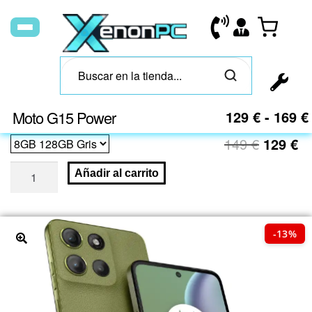
Moto G15 Power
129
€
-
169
€
149
€
129
€
Añadir al carrito
-13%
🔍