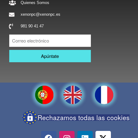
Quienes Somos
xenonpc@xenonpc.es
981 90 41 47
Apúntate
Rechazamos todas las cookies