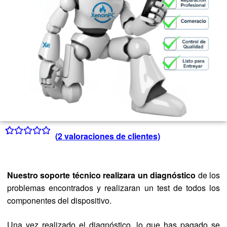
(
2
valoraciones de clientes)
Valorado con
2
5.00
de 5 en
base a
Nuestro soporte técnico realizara un diagnóstico
de los
valoraciones
problemas encontrados y realizaran un test de todos los
de clientes
componentes del dispositivo.
Una vez realizado el diagnóstico, lo que has pagado se