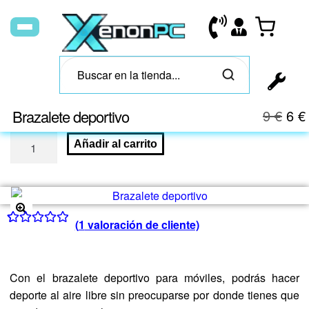
Brazalete deportivo
9
€
6
€
Añadir al carrito
(
1
valoración de cliente)
🔍
Valorado con
1
5.00
de 5 en
base a
Con el brazalete deportivo para móviles, podrás hacer
valoración de
deporte al aire libre sin preocuparse por donde tienes que
un cliente