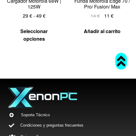
Cargador Motorola 68W |
Funda Motorola Edge 70 /
125W
Pro/ Fusion/ Max
29
€
-
49
€
14
€
11
€
Seleccionar
Añadir al carrito
opciones
Soporte Técnico
Condiciones y preguntas frecuentes