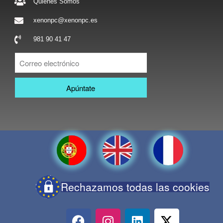
Quienes Somos
xenonpc@xenonpc.es
981 90 41 47
Apúntate
Rechazamos todas las cookies