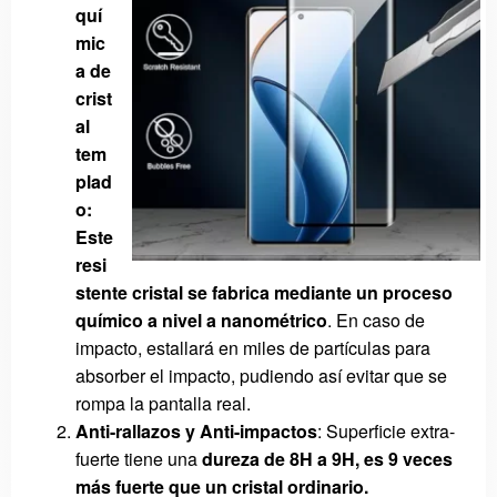
quí
mic
a de
crist
al
tem
plad
o:
Este
resi
stente cristal se fabrica mediante un proceso
químico a nivel a nanométrico
. En caso de
impacto, estallará en miles de partículas para
absorber el impacto, pudiendo así evitar que se
rompa la pantalla real.
Anti-rallazos y Anti-impactos
: Superficie extra-
fuerte tiene una
dureza
de 8H a 9H, es 9 veces
más fuerte que un cristal ordinario.