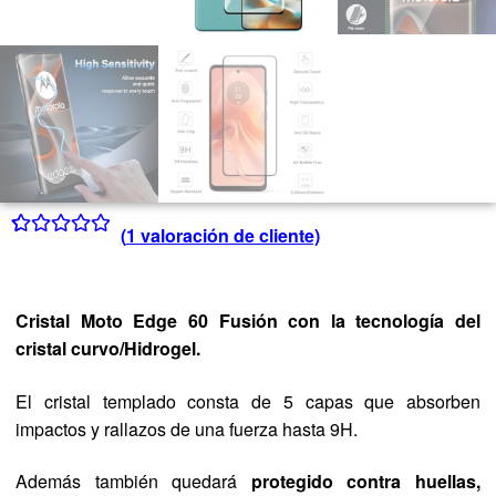
(
1
valoración de cliente)
Valorado con
1
5.00
de 5 en
base a
Cristal Moto Edge 60 Fusión
con la tecnología del
valoración de
cristal curvo/Hidrogel.
un cliente
El cristal templado consta de 5 capas que absorben
impactos y rallazos de una fuerza hasta 9H.
Además también quedará
protegido contra huellas,