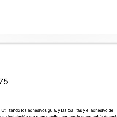
G75
Utilizando los adhesivos guía, y las toallitas y el adhesivo de 
e su instalación (en otros móviles con borde curvo había desec