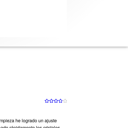
Valorado
con
4
de 5
limpieza he logrado un ajuste
hado rápidamente los cristales