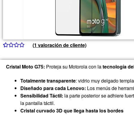
(
1
valoración de cliente)
Valorado
1
con
4.00
Cristal Moto G75:
Proteja su Motorola con la
tecnología de
de 5 en
base a
Totalmente transparente
: vidrio muy delgado templ
valoración
Diseñado para cada Lenovo:
Los menús de herramien
de un
Sensibilidad Táctil:
la parte posterior se adhiere fuert
cliente
la pantalla táctil.
Cristal curvado 3D que llega hasta los bordes