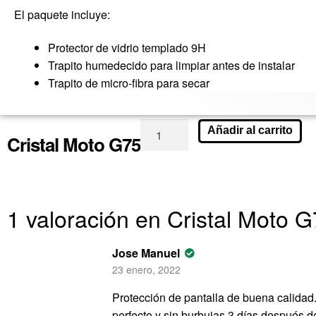
El paquete incluye
:
Protector de
vidrio
templado 9H
Trapito humedecido para limpiar antes de instalar
Trapito de micro-
fibra para secar
Añadir al carrito
Cristal Moto G75
1 valoración en
Cristal Moto 
Jose Manuel
23 enero, 2022
Protección de pantalla de buena calidad. 
perfecto y sin burbujas 3 días después d