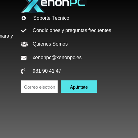
Soporte Técnico
Condiciones y preguntas frecuentes
mara y
Quienes Somos
xenonpc@xenonpc.es
981 90 41 47
Apúntate