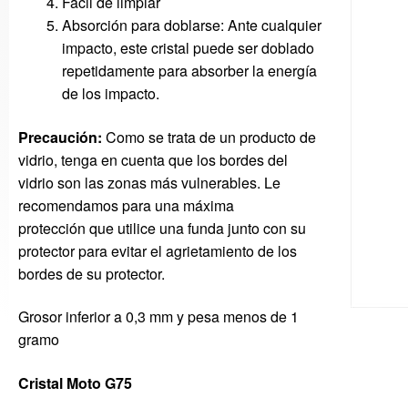
Facil de limpiar
Absorción para doblarse: Ante cualquier
impacto, este cristal puede ser doblado
repetidamente para absorber la energía
de los impacto.
Precaución:
Como se trata de
un producto de
vidrio
,
tenga en cuenta que
los
bordes del
vidrio
son
las zonas más vulnerables
.
Le
recomendamos
para una máxima
protección
que utilice
una funda
junto con su
protector
para evitar el agrie
tamiento
de los
bordes de
su protector
.
Grosor inferior a 0,3 mm y pesa menos de 1
gramo
Cristal Moto G75