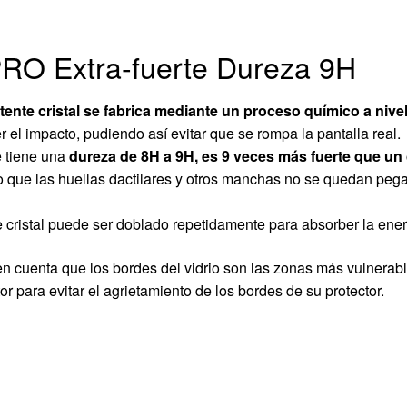
PRO Extra-fuerte Dureza 9H
stente cristal se fabrica mediante un proceso químico a niv
r el impacto, pudiendo así evitar que se rompa la pantalla real.
e tiene una
dureza
de 8H a 9H, es 9 veces más fuerte que un c
 lo que las huellas dactilares y otros manchas no se quedan peg
e cristal puede ser doblado repetidamente para absorber la ener
en cuenta que
los
bordes del vidrio
son
las zonas más vulnerab
tor
para evitar el agrie
tamiento
de los bordes de
su protector
.