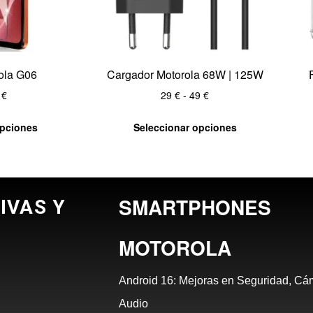
rola G06
Cargador Motorola 68W | 125W
9
€
29
€
-
49
€
opciones
Seleccionar opciones
SMARTPHONES
IVAS Y
MOTOROLA
Android 16: Mejoras en Seguridad, Cá
Audio