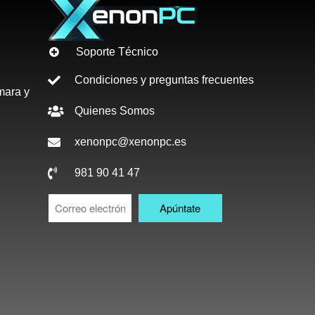
Soporte Técnico
Condiciones y preguntas frecuentes
mara y
Quienes Somos
xenonpc@xenonpc.es
981 90 41 47
Apúntate