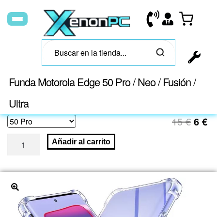
Funda Motorola Edge 50 Pro / Neo / Fusión /
6
€
-
11
€
Ultra
15
€
6
€
Añadir al carrito
🔍