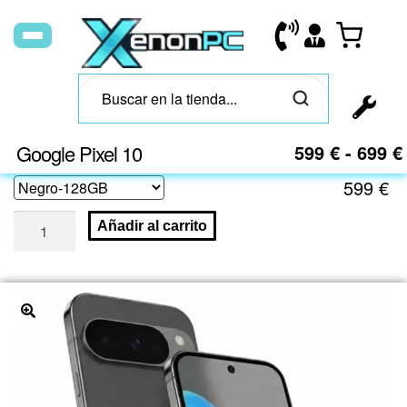
Google Pixel 10
599
€
-
699
€
599
€
Añadir al carrito
🔍