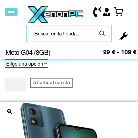
Moto G04 (8GB)
99
€
-
109
€
Añadir al carrito
🔍