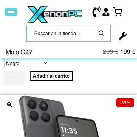
Moto G47
299
€
199
€
Añadir al carrito
-33%
🔍