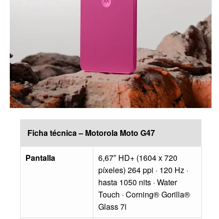
Ficha técnica – Motorola Moto G47
Pantalla
6,67″ HD+ (1604 x 720
píxeles) 264 ppi · 120 Hz ·
hasta 1050 nits · Water
Touch · Corning® Gorilla®
Glass 7i