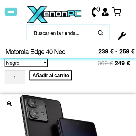
Motorola Edge 40 Neo
239
€
-
259
€
369
€
249
€
Añadir al carrito
🔍