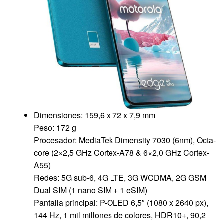
Dimensiones: 159,6 x 72 x 7,9 mm
Peso: 172 g
Procesador: MediaTek Dimensity 7030 (6nm), Octa-
core (2×2,5 GHz Cortex-A78 & 6×2,0 GHz Cortex-
A55)
Redes: 5G sub-6, 4G LTE, 3G WCDMA, 2G GSM
Dual SIM (1 nano SIM + 1 eSIM)
Pantalla principal: P-OLED 6,5″ (1080 x 2640 px),
144 Hz, 1 mil millones de colores, HDR10+, 90,2