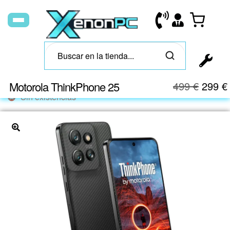
Motorola ThinkPhone 25
499
€
299
€
Sin existencias
🔍