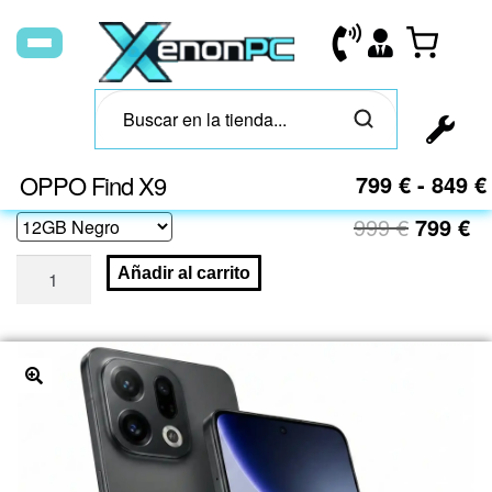
OPPO Find X9
799
€
-
849
€
999
€
799
€
Añadir al carrito
🔍