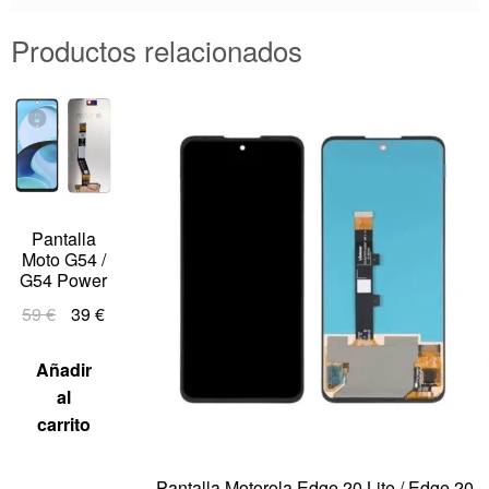
Productos relacionados
Pantalla
Moto G54 /
G54 Power
59
€
39
€
Añadir
al
carrito
Pantalla Motorola Edge 20 Lite / Edge 20