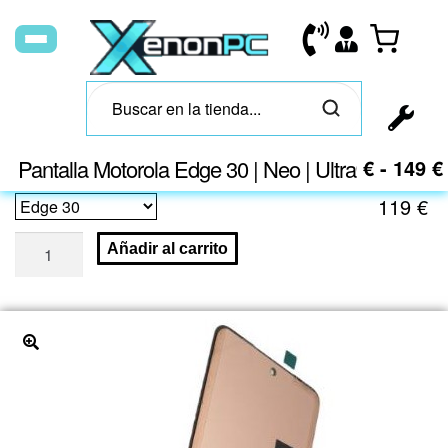
Pantalla Motorola Edge 30 | Neo | Ultra
99
€
-
149
€
119
€
Añadir al carrito
🔍