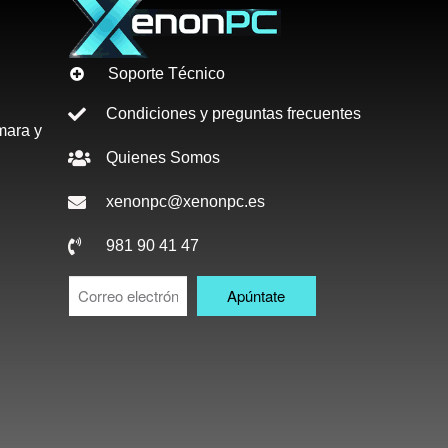
Soporte Técnico
Condiciones y preguntas frecuentes
mara y
Quienes Somos
xenonpc@xenonpc.es
981 90 41 47
Apúntate