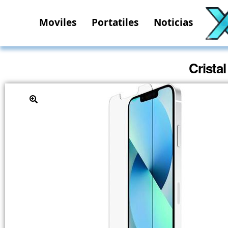
Moviles
Portatiles
Noticias
Crista
🔍