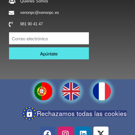
Quienes Somos
xenonpc@xenonpc.es
981 90 41 47
Apúntate
Rechazamos todas las cookies