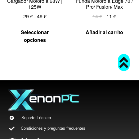
Cargador Motorola 68W |
Funda Motorola Edge 70 /
125W
Pro/ Fusion/ Max
29
€
-
49
€
14
€
11
€
Seleccionar
Añadir al carrito
opciones
Soporte Técnico
Condiciones y preguntas frecuentes