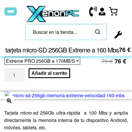
tarjeta micro-SD 256GB Extreme a 160 Mbs
59
€
-
76
€
79
€
76
€
Añadir al carrito
🔍
Tarjeta micro-sd 256Gb ultra-rápida a 100 Mbs y amplia
directamente la memoria interna de tu dispositivo Android,
móviles, tablets, etc.