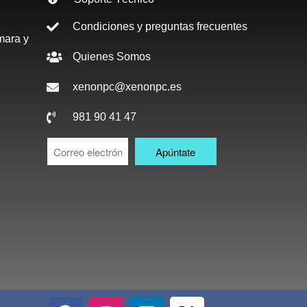
Condiciones y preguntas frecuentes
mara y
Quienes Somos
xenonpc@xenonpc.es
981 90 41 47
Apúntate