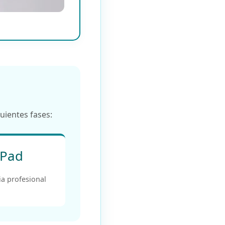
uientes fases:
kPad
ia profesional