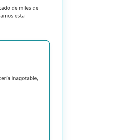
ltado de miles de
bramos esta
tería inagotable,