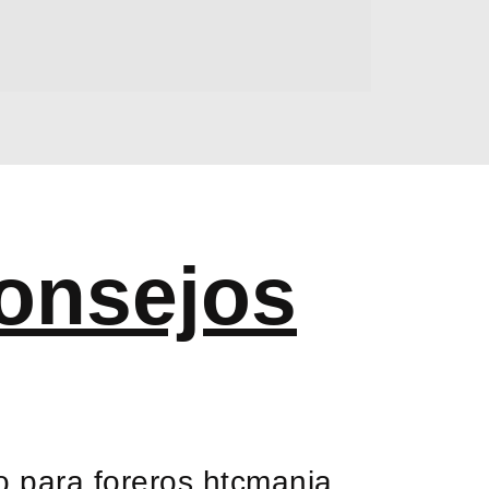
onsejos
 para foreros htcmania