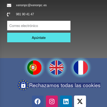
xenonpc@xenonpc.es
981 90 41 47
Apúntate
Rechazamos todas las cookies