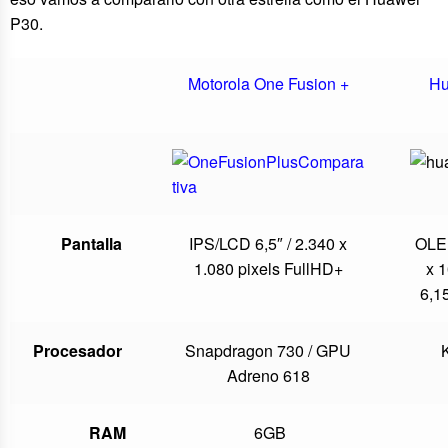
P30.
Motorola One Fusion +
Hu
Pantalla
IPS/LCD 6,5″ / 2.340 x
OLED
1.080 pixels FullHD+
x 1
6,1
Procesador
Snapdragon 730 / GPU
K
Adreno 618
RAM
6GB