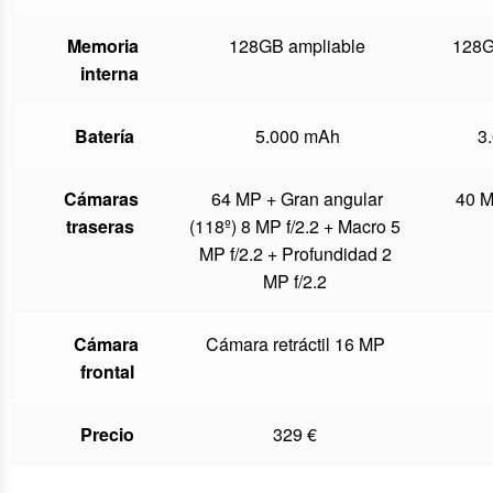
Memoria
128GB ampliable
128G
interna
Batería
5.000 mAh
3
Cámaras
64 MP + Gran angular
40 M
traseras
(118º) 8 MP f/2.2 + Macro 5
MP f/2.2 + Profundidad 2
MP f/2.2
Cámara
Cámara retráctil 16 MP
frontal
Precio
329 €