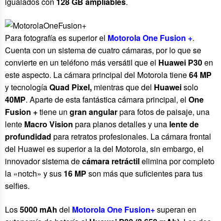
igualados con
128 GB ampliables
.
Para fotografía es superior el
Motorola One Fusion +
.
Cuenta con un sistema de cuatro cámaras, por lo que se
convierte en un teléfono más versátil que el
Huawei P30
en
este aspecto. La cámara principal del Motorola tiene
64 MP
y tecnología
Quad Pixel,
mientras que del
Huawei
solo
40MP
. Aparte de esta fantástica cámara principal, el
One
Fusion +
tiene un
gran angular
para fotos de paisaje, una
lente
Macro Vision
para planos detalles y una
lente de
profundidad
para retratos profesionales. La cámara frontal
del Huawei es superior a la del Motorola, sin embargo, el
innovador sistema de
cámara retráctil
elimina por completo
la «notch» y sus
16 MP
son más que suficientes para tus
selfies.
Los
5000 mAh
del
Motorola One Fusion+
superan en