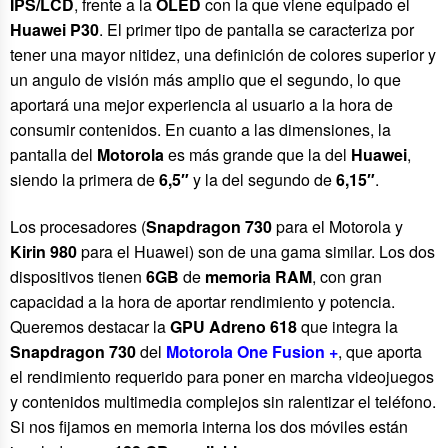
IPS/LCD
, frente a la
OLED
con la que viene equipado el
Huawei P30
. El primer tipo de pantalla se caracteriza por
tener una mayor nitidez, una definición de colores superior y
un angulo de visión más amplio que el segundo, lo que
aportará una mejor experiencia al usuario a la hora de
consumir contenidos. En cuanto a las dimensiones, la
pantalla del
Motorola
es más grande que la del
Huawei
,
siendo la primera de
6,5″
y la del segundo de
6,15″
.
Los procesadores (
Snapdragon 730
para el Motorola y
Kirin 980
para el Huawei) son de una gama similar. Los dos
dispositivos tienen
6GB
de
memoria RAM
, con gran
capacidad a la hora de aportar rendimiento y potencia.
Queremos destacar la
GPU Adreno 618
que integra la
Snapdragon 730
del
Motorola One Fusion +
, que aporta
el rendimiento requerido para poner en marcha videojuegos
y contenidos multimedia complejos sin ralentizar el teléfono.
Si nos fijamos en memoria interna los dos móviles están