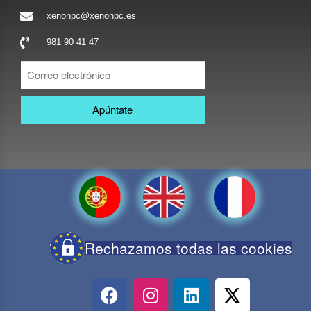
xenonpc@xenonpc.es
981 90 41 47
Apúntate
Rechazamos todas las cookies