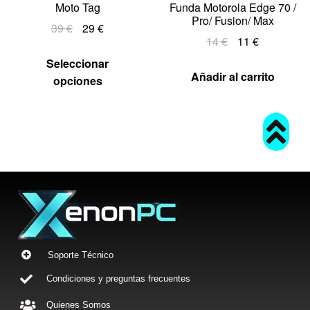
Moto Tag
Funda Motorola Edge 70 /
Pro/ Fusion/ Max
39
€
29
€
14
€
11
€
Seleccionar
Añadir al carrito
opciones
Soporte Técnico
Condiciones y preguntas frecuentes
Quienes Somos