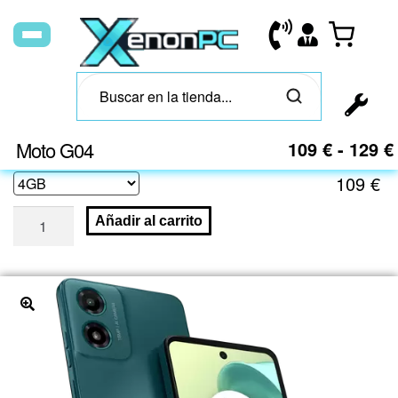
Moto G04
109
€
-
129
€
109
€
Añadir al carrito
🔍