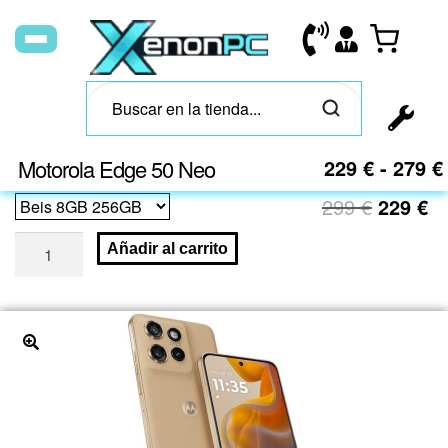
Motorola Edge 50 Neo
229
€
-
279
€
299
€
229
€
Añadir al carrito
🔍