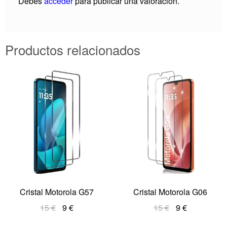
Debes
acceder
para publicar una valoración.
Productos relacionados
Cristal Motorola G57
Cristal Motorola G06
15
€
9
€
15
€
9
€