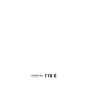
169
€
119
€