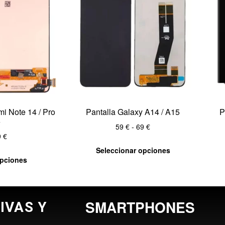
i Note 14 / Pro
Pantalla Galaxy A14 / A15
P
+
59
€
-
69
€
9
€
Seleccionar opciones
opciones
SMARTPHONES
IVAS Y