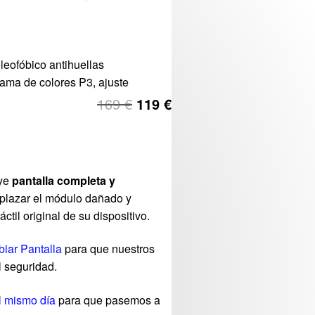
oleofóbico antihuellas
gama de colores P3, ajuste
169
€
119
€
uye
pantalla completa y
mplazar el módulo dañado y
ctil original de su dispositivo.
iar Pantalla
para que nuestros
l seguridad.
l mismo día
para que pasemos a