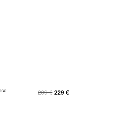
mico
289
€
229
€