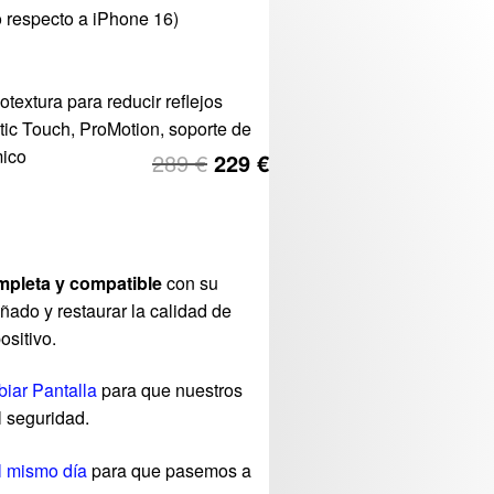
o respecto a iPhone 16)
textura para reducir reflejos
tic Touch, ProMotion, soporte de
mico
289
€
229
€
mpleta y compatible
con su
ñado y restaurar la calidad de
ositivo.
iar Pantalla
para que nuestros
l seguridad.
l mismo día
para que pasemos a