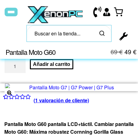
Pantalla Moto G60
69
€
49
€
Añadir al carrito
(
1
valoración de cliente)
🔍
Valorado con
1
5.00
de 5 en
base a
Pantalla Moto G60 pantalla LCD+táctil. Cambiar pantalla
valoración de
Moto G60: Máxima robustez Cornning Gorilla Glass
un cliente