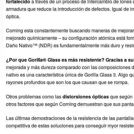
fortalecido
a través de un proceso de intercambio de iones 
armadura que reduce la introducción de defectos. Igual de i
óptica.
Corning esta constantemente buscando maneras de mejorar el
mejorado químicamente – su configuración atómica está form
Daño Nativo™ (NDR) es fundamentalmente más duro y resist
¿Por que Gorilla® Glass es más resistente? Gracias a s
mejorada y más dureza comparado con las composiciones de c
nativo es una característica única de Gorilla Glass 3. Algo 
rayones profundos que son los que causan que se rompa.
Otros problemas como las
distorsiones ópticas
que según E
otros factores que según Corning demuestran que sus pantal
Las últimas demostraciones de la resistencia de las pantall
competitiva de estas soluciones para conseguir myor resiste