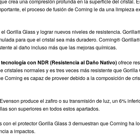
que crea una compresión profunda en la superficie del cristal.
mportante, el proceso de fusión de Corning le da una limpieza e
 Gorilla Glass y lograr nuevos niveles de resistencia. Gorilla
ulada para que el cristal sea más duradero. Corning® Gorilla®
ente al daño incluso más que las mejoras químicas.
u tecnología con NDR (Resistencia al Daño Nativo)
ofrece res
ristales normales y es tres veces más resistente que Gorilla G
que Corning es capaz de proveer debido a la composición de crist
venson produce el zafiro o su transmisión de luz, un 6% inferior
las son superiores en todos estos apartados.
as con el protector Gorilla Glass 3 demuestran que Corning ha 
ncia a impactos.