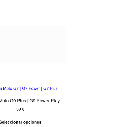
con
4
de 5
 Moto G9 Plus | G9 Power-Play
39
€
Seleccionar opciones