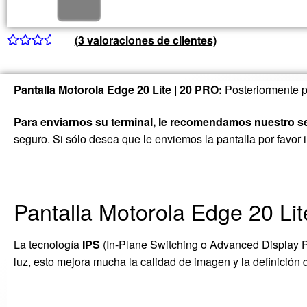
(
3
valoraciones de clientes)
Valorado
3
con
3.67
Pantalla Motorola Edge 20 Lite | 20 PRO:
Posteriormente p
de 5 en
base a
Para enviarnos su terminal, le recomendamos nuestro s
valoracio
seguro. Si sólo desea que le enviemos la pantalla por favor
nes de
clientes
Pantalla Motorola Edge 20 Li
La tecnología
IPS
(In-Plane Switching o Advanced Display Pan
luz, esto mejora mucha la calidad de imagen y la definición d