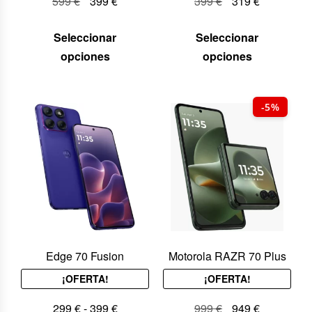
599
€
399
€
399
€
319
€
Seleccionar
Seleccionar
opciones
opciones
-5%
Edge 70 Fusion
Motorola RAZR 70 Plus
¡OFERTA!
¡OFERTA!
299
€
-
399
€
999
€
949
€