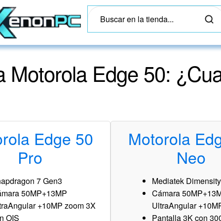
 Motorola Edge 50: ¿Cua
rola Edge 50
Motorola Ed
Pro
Neo
apdragon 7 Gen3
Mediatek Dimensit
ámara 50MP+13MP
Cámara 50MP+13
traAngular +10MP zoom 3X
UltraAngular +10M
n OIS
Pantalla 3K con 300