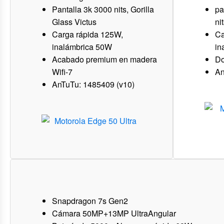
Pantalla 3k 3000 nits, Gorilla
pa
Glass Victus
ni
Carga rápida 125W,
Ca
inalámbrica 50W
in
Acabado premium en madera
Do
Wifi-7
An
AnTuTu: 1485409 (v10)
Snapdragon 7s Gen2
Cámara 50MP+13MP UltraAngular