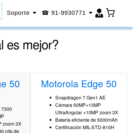
Soporte
☎ 91-9930771
l es mejor?
ge 50
Motorola Edge 50
Snapdragon 7 Gen1 AE
Cámara 50MP+13MP
y 7300
UltraAngular +10MP zoom 3X
MP
Batería eficiente de 5000mAh
P zoom 3X
Certificación MIL-STD-810H
0 nits de