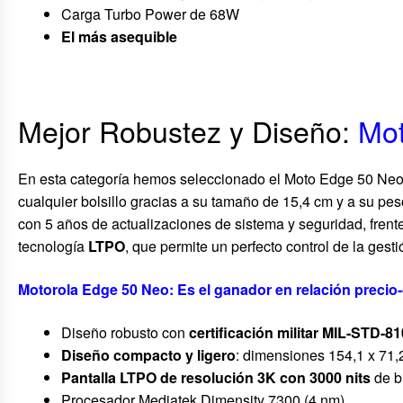
Carga Turbo Power de 68W
El más asequible
Mejor Robustez y Diseño:
Mot
En esta categoría hemos seleccionado el Moto Edge 50 Neo, 
cualquier bolsillo gracias a su tamaño de 15,4 cm y a su pe
con 5 años de actualizaciones de sistema y seguridad, frent
tecnología
LTPO
, que permite un perfecto control de la gesti
Motorola Edge 50 Neo: Es el ganador en relación precio-c
Diseño robusto con
certificación militar MIL-STD-8
Diseño compacto y ligero
: dimensiones 154,1 x 71,
Pantalla LTPO de resolución 3K con 3000 nits
de br
Procesador Mediatek Dimensity 7300 (4 nm)