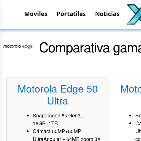
Moviles
Portatiles
Noticias
Comparativa gama
Motorola Edge 50
Moto
Ultra
Snapdragon 8s Gen3,
Sn
16GB+1TB
C
Cámara 50MP+50MP
Ul
UltraAngular + 64MP zoom 3X
co